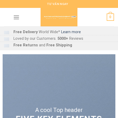
Skip
TƯ VẤN NGAY
to
content
0
Free Delivery
World Wide*
Learn more
Loved by our Customers.
5000+
Reviews
Free Returns
and
Free Shipping
A cool Top header