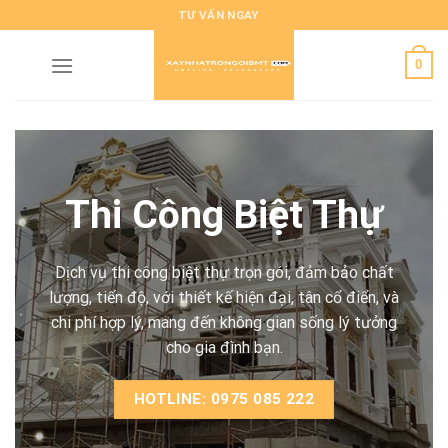
Skip
TƯ VẤN NGAY
to
content
0
Thi Công Biệt Thự
Dịch vụ thi công biệt thự trọn gói, đảm bảo chất
lượng, tiến độ, với thiết kế hiện đại, tân cổ điển, và
chi phí hợp lý, mang đến không gian sống lý tưởng
cho gia đình bạn.
HOTLINE: 0975 085 222