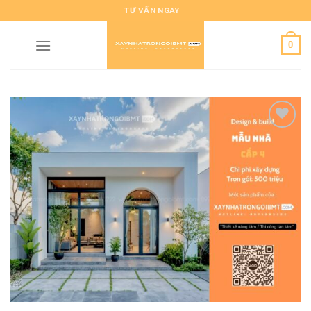
Skip
TƯ VẤN NGAY
to
content
0