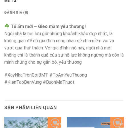
MÔ TẢ
ĐÁNH GIÁ (0)
Tổ ấm mới – Gieo mầm yêu thương!
Ngôi nhà là nơi lưu giữ những khoảnh khắc đẹp nhất, là
không gian để cả gia đình cùng nhau sẻ chia niềm vui và
vượt qua thử thách. Với gia đình nhỏ này, ngôi nhà mới
không chỉ là thành quả của sự nỗ lực không ngừng mà còn là
minh chứng cho sự gắn bó, yêu thương.
#XayNhaTronGoiBMT #ToAmYeuThuong
#KienTaoBenVung #BuonMaThuot
SẢN PHẨM LIÊN QUAN