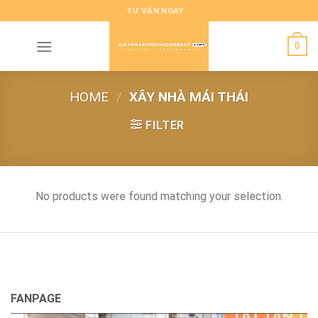
Skip
TƯ VẤN NGAY
to
content
0
HOME
/
XÂY NHÀ MÁI THÁI
FILTER
No products were found matching your selection.
FANPAGE