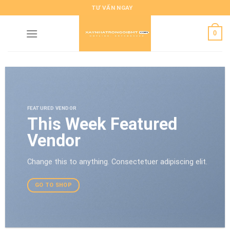
Skip
TƯ VẤN NGAY
to
content
0
FEATURED VENDOR
This Week Featured
Vendor
Change this to anything. Consectetuer adipiscing elit.
GO TO SHOP