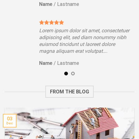
Name
/
Lastname
tuer
Lorem ipsum dolor sit amet, consectetuer
ibh
adipiscing elit, sed diam nonummy nibh
euismod tincidunt ut laoreet dolore
magna aliquam erat volutpat….
Name
/
Lastname
FROM THE BLOG
03
Dec