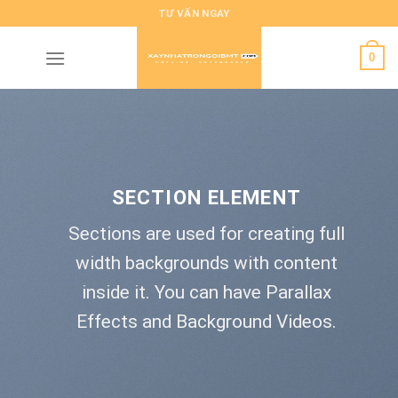
Skip
TƯ VẤN NGAY
to
content
0
SECTION ELEMENT
Sections are used for creating full
width backgrounds with content
inside it. You can have Parallax
Effects and Background Videos.