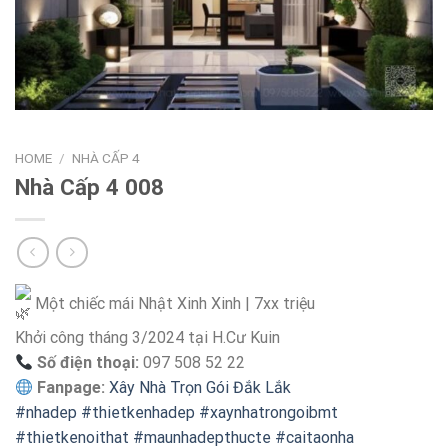
HOME
/
NHÀ CẤP 4
Nhà Cấp 4 008
Một chiếc mái Nhật Xinh Xinh | 7xx triệu
Khởi công tháng 3/2024 tại H.Cư Kuin
Số điện thoại:
097 508 52 22
Fanpage:
Xây Nhà Trọn Gói Đắk Lắk
#nhadep
#thietkenhadep
#xaynhatrongoibmt
#thietkenoithat
#maunhadepthucte
#caitaonha